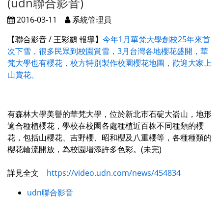
(udn聯合影音)
2016-03-11
系統管理員
【聯合影音 / 王彩鸝 報導】
今年1月華梵大學創校25年來首
次下雪，很多民眾到校園賞雪，3月台灣各地櫻花盛開，華
梵大學也有櫻花，校方特別製作校園櫻花地圖，歡迎大家上
山賞花。
有森林大學美譽的華梵大學，位於新北市石碇大崙山，地形
適合種植櫻花，學校在校園各處種植近百株不同種類的櫻
花，包括山櫻花、吉野櫻、昭和櫻及八重櫻等，各種種類的
櫻花輪流開放，為校園增添許多色彩。(未完)
詳見全文
https://video.udn.com/news/454834
udn聯合影音