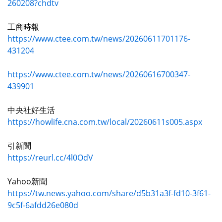
260208?chdtv
工商時報
https://www.ctee.com.tw/news/20260611701176-
431204
https://www.ctee.com.tw/news/20260616700347-
439901
中央社好生活
https://howlife.cna.com.tw/local/20260611s005.aspx
引新聞
https://reurl.cc/4l0OdV
Yahoo新聞
https://tw.news.yahoo.com/share/d5b31a3f-fd10-3f61-
9c5f-6afdd26e080d