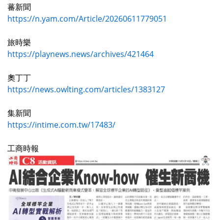
蕃新聞
https://n.yam.com/Article/20260611779051
旅時樂
https://playnews.news/archives/421464
奧丁丁
https://news.owlting.com/articles/1383127
集新聞
https://intime.com.tw/17483/
工商時報