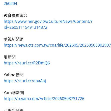
260204
教育廣播電台
https://www.ner.gov.tw/CultureNews/Content/?
id=26051115491314872
華視新聞網
https://news.cts.com.tw/cna/life/202605/20260508302907
引新聞
https://reurl.cc/R2DmQ6
Yahoo新聞
https://reurl.cc/epaAaj
Yam蕃新聞
https://n.yam.com/Article/20260508731726
亞洲新聞網