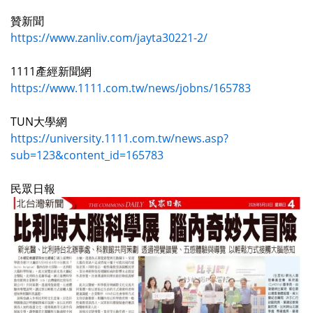
贊新聞
https://www.zanliv.com/jayta30221-2/
1111產經新聞網
https://www.1111.com.tw/news/jobns/165783
TUN大學網
https://university.1111.com.tw/news.asp?
sub=123&content_id=165783
民眾日報