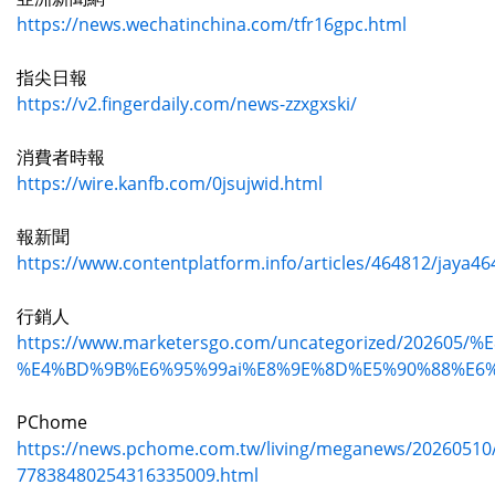
https://news.wechatinchina.com/tfr16gpc.html
指尖日報
https://v2.fingerdaily.com/news-zzxgxski/
消費者時報
https://wire.kanfb.com/0jsujwid.html
報新聞
https://www.contentplatform.info/articles/464812/jaya46
行銷人
https://www.marketersgo.com/uncategorized/20
%E4%BD%9B%E6%95%99ai%E8%9E%8D%E5%90%88%E6
PChome
https://news.pchome.com.tw/living/meganews/20260510/
77838480254316335009.html