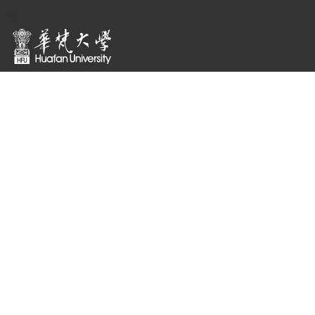
:::
隱私權及資訊安全政策
聯絡我們
223011 新北市石碇區華梵路1號
總機 : ( 02 ) 2663-2102
傳真 : ( 02 ) 2663-3234
校園安全專線 : ( 02 ) 2663-1119
E-mail：
pr@gm.hfu.edu.tw