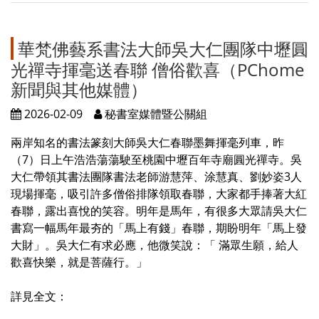
華梵佛藝系書法大師吳大仁團隊中壢圓
光禪寺揮毫送春聯 僧俗歡喜（PChome
新聞與其他媒體）
2026-02-09
秘書室媒體暨公關組
兩岸知名的書法篆刻大師吳大仁春聯墨舞揮毫列車，昨
（7）日上午浩浩蕩蕩駛至桃園中壢百年寺廟圓光禪寺。吳
大仁帶領其書法團隊書法老師游慧萍、涂慧真、劉妙姿3人
現場揮毫，吸引許多僧俗排隊領取春聯，大家都手捧著大紅
春聯，露出喜悅的笑容。明年是馬年，有很多大眾請吳大仁
書寫一幅馬年最夯的「馬上有錢」春聯，期盼明年「馬上發
大財」。吳大仁有求必應，他微笑說：「 滿眾生願，給人
歡喜快樂，就是菩薩行。」
詳見全文：