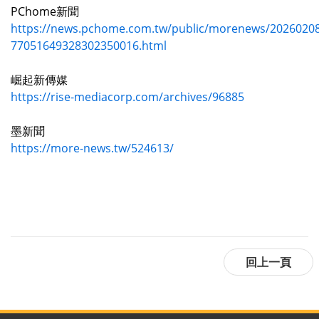
PChome新聞
https://news.pchome.com.tw/public/morenews/20260208
77051649328302350016.html
崛起新傳媒
https://rise-mediacorp.com/archives/96885
墨新聞
https://more-news.tw/524613/