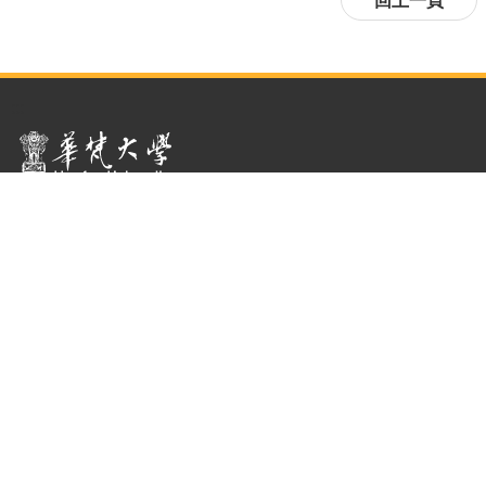
:::
隱私權及資訊安全政策
聯絡我們
223011 新北市石碇區華梵路1號
總機 : ( 02 ) 2663-2102