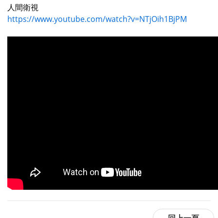
人間衛視
https://www.youtube.com/watch?v=NTjOih1BjPM