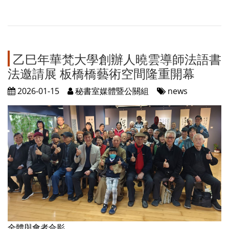
乙巳年華梵大學創辦人曉雲導師法語書
法邀請展 板橋橋藝術空間隆重開幕
2026-01-15
秘書室媒體暨公關組
news
全體與會者合影。