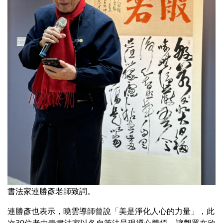
書法家連勝彥老師致詞。
連勝彥也表示，曉雲導師曾說「美是淨化人心的力量」，此
次30位老中青書法家以各自筆法呈現禪心體悟，讓觀眾在欣