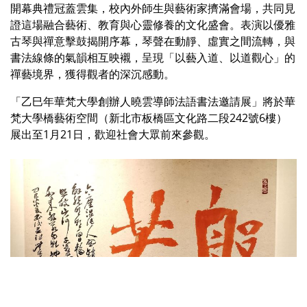
開幕典禮冠蓋雲集，校內外師生與藝術家擠滿會場，共同見
證這場融合藝術、教育與心靈修養的文化盛會。表演以優雅
古琴與禪意擊鼓揭開序幕，琴聲在動靜、虛實之間流轉，與
書法線條的氣韻相互映襯，呈現「以藝入道、以道觀心」的
禪藝境界，獲得觀者的深沉感動。
「乙巳年華梵大學創辦人曉雲導師法語書法邀請展」將於華
梵大學橋藝術空間（新北市板橋區文化路二段242號6樓）
展出至1月21日，歡迎社會大眾前來參觀。