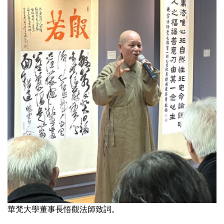
華梵大學董事長悟觀法師致詞。