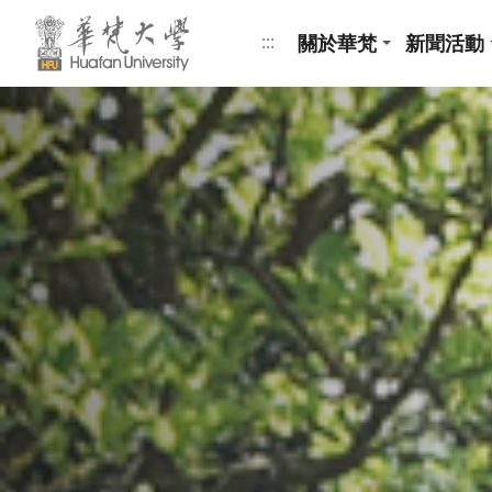
跳到頁面主要內容區
關於華梵
新聞活動
:::