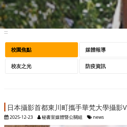
:::
校園焦點
媒體報導
校友之光
防疫資訊
日本攝影首都東川町攜手華梵大學攝影V
2025-12-23
秘書室媒體暨公關組
news