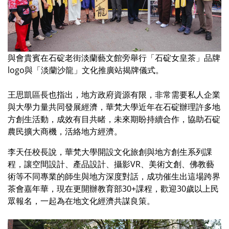
與會貴賓在石碇老街淡蘭藝文館旁舉行「石碇女皇茶」品牌
logo與「淡蘭沙龍」文化推廣站揭牌儀式。
王思凱區長也指出，地方政府資源有限，非常需要私人企業
與大學力量共同發展經濟，華梵大學近年在石碇辦理許多地
方創生活動，成效有目共睹，未來期盼持續合作，協助石碇
農民擴大商機，活絡地方經濟。
李天任校長說，華梵大學開設文化旅創與地方創生系列課
程，讓空間設計、產品設計、攝影VR、美術文創、佛教藝
術等不同專業的師生與地方深度對話，成功催生出這場跨界
茶會嘉年華，現在更開辦教育部30+課程，歡迎30歲以上民
眾報名，一起為在地文化經濟共謀良策。