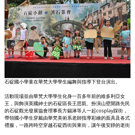
石碇國小學童在華梵大學學生編舞與指導下登台演出。
活動現場並由華梵大學學生化身一百多年前的維多利亞女
王，與飾演英國紳士的石碇區長王思凱、扮演山壁開路先民
的石碇觀光發展協會理事長方錫淋等人一起cosplay踩街，
帶領國小學生穿戴由華梵美術系老師指導彩繪的面具及各式
禮服，一路跨時空穿越石碇西街與東街，讓午後安靜的老街
頓時沸騰了起來。