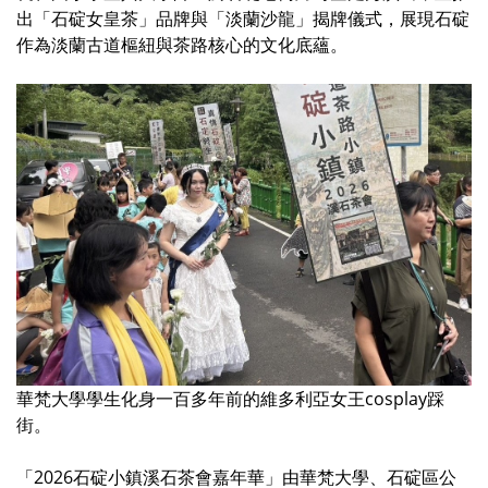
出「石碇女皇茶」品牌與「淡蘭沙龍」揭牌儀式，展現石碇
作為淡蘭古道樞紐與茶路核心的文化底蘊。
華梵大學學生化身一百多年前的維多利亞女王cosplay踩
街。
「2026石碇小鎮溪石茶會嘉年華」由華梵大學、石碇區公