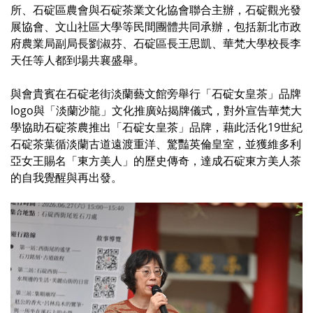
所、石碇區農會與石碇茶業文化協會聯合主辦，石碇觀光發
展協會、文山社區大學等民間團體共同承辦，包括新北市政
府農業局副局長劉淑芬、石碇區長王思凱、華梵大學校長李
天任等人都到場共襄盛舉。
與會貴賓在石碇老街淡蘭藝文館旁舉行「石碇女皇茶」品牌
logo與「淡蘭沙龍」文化推廣站揭牌儀式，對外宣告華梵大
學協助石碇茶農推出「石碇女皇茶」品牌，藉此活化19世紀
石碇茶葉循淡蘭古道遠渡重洋、驚豔英倫皇室，並獲維多利
亞女王賜名「東方美人」的歷史傳奇，達成石碇東方美人茶
的自我覺醒與再出發。