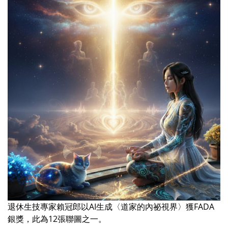
退休生技專家賴冠郎以AI生成〈道家的內祕視界〉獲FADA
銀獎，此為12張聯圖之一。