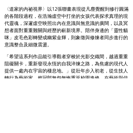
〈道家的內祕視界〉以12張聯畫表現從凡塵覺醒到修行圓滿
的各階段過程，在浩瀚虛空中打坐的女孩代表探求真理的現
代靈魂，深邃虛空映照出內在意識與無意識的廣闊，以及冥
想者面對重重難關與經歷的嶄新境界。陪伴身邊的「靈性貓
咪」皮毛色彩轉變成幽紫金輝，則象徵與修煉者同步進行的
意識整合及細微震盪。
「希望這系列作品能引導觀者穿梭於光影交織間，越過重重
阻礙關卡，重新發現永恆的自我淬煉之路，為焦慮的現代人
提供一處內在宇宙的棲息地。」從壯年步入初老，從生技人
轉行為藝術家，賴冠郎無怨無悔重返校園進修，在藝術與信
仰之路上堅定前行。