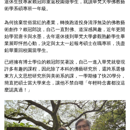
退休生技專家賴冠郎重返校園做學生，就讀華梵大學佛教藝
術學系碩專班一年級。
為何捨棄世俗當紅的產業，轉換跑道投身清淨無染的佛教藝
術創作？賴冠郎說，自己一直對佛、道深感興趣，近年更開
始學習唐卡與水墨，去年退休後到華梵大學參觀熟齡學生畢
業展即怦然心動，決定與太太一起報考碩士在職專班，洗盡
鉛華重回校園當學生。
已經擁有博士學位的賴冠郎笑著說，自己一進入華梵就發現
許多有趣的課程，因此除了本科的佛藝研究所，還跨系選修
東方人文思想研究所與美術系的課，一學期修了快20學分，
簡直把碩士當大學來念，讓他不禁自嘲「年輕時念書都沒這
麼認真過！」