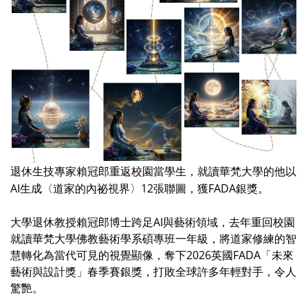
退休生技專家賴冠郎重返校園當學生，就讀華梵大學的他以
AI
12
FADA
生成〈道家的內祕視界〉
張聯圖，獲
銀獎。
大學退休教授賴冠郎博士跨足AI與藝術領域，去年重回校園
就讀華梵大學佛教藝術學系碩專班一年級，將道家修練的智
慧轉化為當代可見的視覺顯像，奪下2026英國FADA「未來
藝術與設計獎」春季賽銀獎，打敗全球許多年輕對手，令人
驚艷。