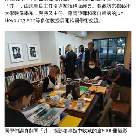
「芥」，由沈昭良主任引導閱讀絕版經典。並參訪京都藝術
大學映像學系，與勝又主任、藤岡亞彌和來自韓國的Jun
Heyoung Ahn等多位教授展開跨國學術交流。
同學們認真翻閱「芥」攝影咖啡館中收藏的逾6000冊攝影