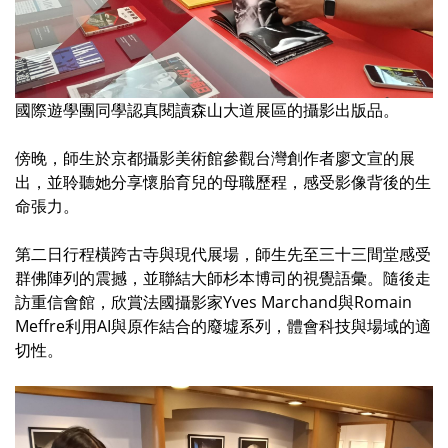
國際遊學團同學認真閱讀森山大道展區的攝影出版品。
傍晚，師生於京都攝影美術館參觀台灣創作者廖文宣的展
出，並聆聽她分享懷胎育兒的母職歷程，感受影像背後的生
命張力。
第二日行程橫跨古寺與現代展場，師生先至三十三間堂感受
群佛陣列的震撼，並聯結大師杉本博司的視覺語彙。隨後走
訪重信會館，欣賞法國攝影家Yves Marchand與Romain
Meffre利用AI與原作結合的廢墟系列，體會科技與場域的適
切性。