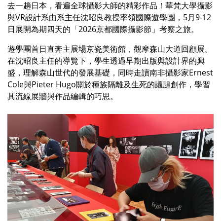
去一趟日本，看遍全球攝影大師的精彩作品！華梵大學攝影
與VR設計系由系主任沈昭良教授率領國際遊學團，5月9-12
日展開為期四天的「2026京都國際攝影節」考察之旅。
遊學團首日直奔主展場京瓷美術館，觀摩森山大道回顧展。
在沈昭良主任的導覽下，學生透過早期出版與設計界的興
盛，理解森山世代的發展基礎，同時走讀南非攝影家Ernest
Cole與Pieter Hugo關於種族隔離及生死的議題創作，學習
其流線展牆與作品編輯的巧思。