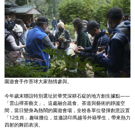
園遊會手作苔球大家熱情參與。
今年歲末聯誼特別選址於華梵深耕石碇的地方創生據點——
「雲山禪茶藝文」。這處融合蔬食、茶道與藝術的靜謐空
間，當日變身為熱鬧的園遊會場，全校各單位發揮創意設置
「12生肖」趣味攤位，並邀請印馬越等外籍學生，帶來熱力
四射的舞蹈表演。