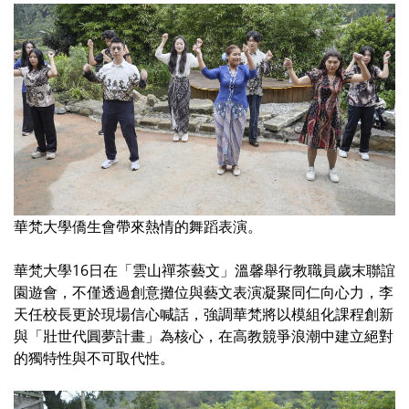
華梵大學僑生會帶來熱情的舞蹈表演。
華梵大學16日在「雲山禪茶藝文」溫馨舉行教職員歲末聯誼
園遊會，不僅透過創意攤位與藝文表演凝聚同仁向心力，李
天任校長更於現場信心喊話，強調華梵將以模組化課程創新
與「壯世代圓夢計畫」為核心，在高教競爭浪潮中建立絕對
的獨特性與不可取代性。