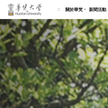
跳到頁面主要內容區
關於華梵
新聞活動
:::