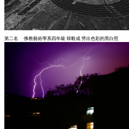
第二名 佛教藝術學系四年級 韓毅成 劈出色彩的黑白照