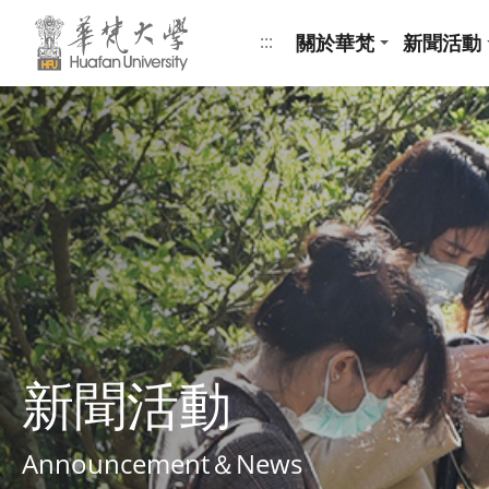
跳到頁面主要內容區
關於華梵
新聞活動
:::
新聞活動
Announcement＆News