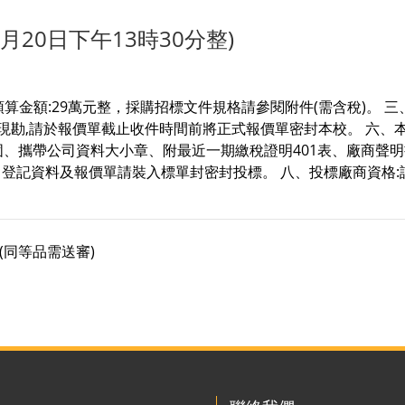
20日下午13時30分整)
案預算金額:29萬元整，採購招標文件規格請參閱附件(需含稅)。 三
現勘,請於報價單截止收件時間前將正式報價單密封本校。 六、本案
固、攜帶公司資料大小章、附最近一期繳稅證明401表、廠商聲
登記資料及報價單請裝入標單封密封投標。 八、投標廠商資格:詳附
(同等品需送審)